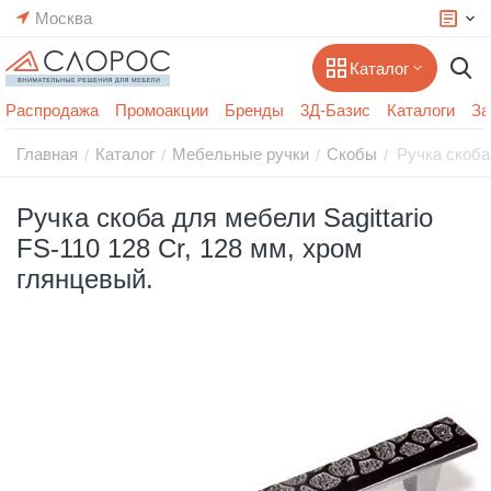
Москва
Каталог
Распродажа
Промоакции
Бренды
3Д-Базис
Каталоги
За
Главная
Каталог
Мебельные ручки
Скобы
Ручка скоба 
/
/
/
/
Ручка скоба для мебели Sagittario
FS-110 128 Cr, 128 мм, хром
глянцевый.