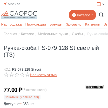
Москва
Каталог
Распродажа
Промоакции
Бренды
3Д-Базис
Каталоги
За
Главная
Каталог
Мебельные ручки
Скобы
Ручка-скоба
/
/
/
/
Ручка-скоба FS-079 128 St светлый
(ТЗ)
КОД:
FS-079 128 St (сс)
Написать отзыв
77.00
₽
(Включая налог)
Узнать цену для юр. лиц
Доступно:
*
358 шт.