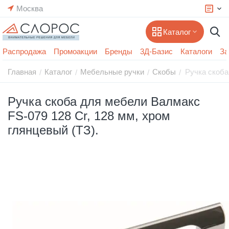
Москва
Каталог
Распродажа
Промоакции
Бренды
3Д-Базис
Каталоги
За
Главная
Каталог
Мебельные ручки
Скобы
Ручка скоба
/
/
/
/
Ручка скоба для мебели Валмакс
FS-079 128 Cr, 128 мм, хром
глянцевый (ТЗ).