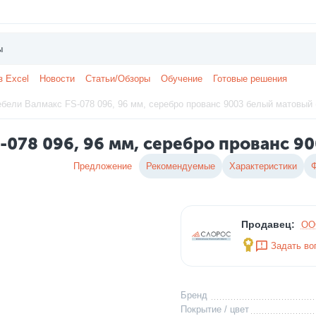
з Excel
Новости
Статьи/Обзоры
Обучение
Готовые решения
бели Валмакс FS-078 096, 96 мм, серебро прованс 9003 белый матовый 
-078 096, 96 мм, серебро прованс 90
Предложение
Рекомендуемые
Характеристики
Продавец:
ОО
Задать во
Бренд
Покрытие / цвет