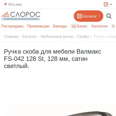
Москва
Каталог
Распродажа
Промоакции
Бренды
3Д-Базис
Каталоги
За
Главная
Каталог
Мебельные ручки
Скобы
Ручка скоба
/
/
/
/
Ручка скоба для мебели Валмакс
FS-042 128 St, 128 мм, сатин
светлый.