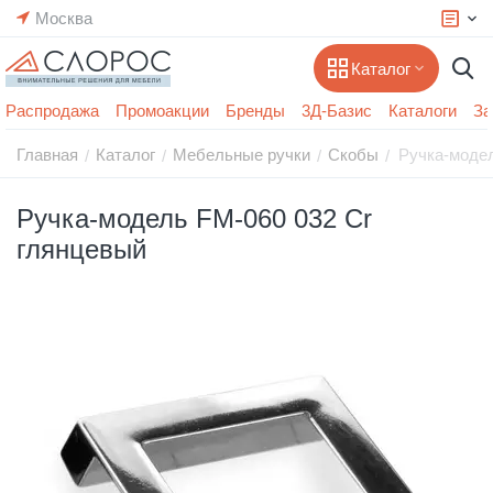
Москва
Каталог
Распродажа
Промоакции
Бренды
3Д-Базис
Каталоги
За
Главная
Каталог
Мебельные ручки
Скобы
Ручка-модел
/
/
/
/
Ручка-модель FM-060 032 Cr
глянцевый