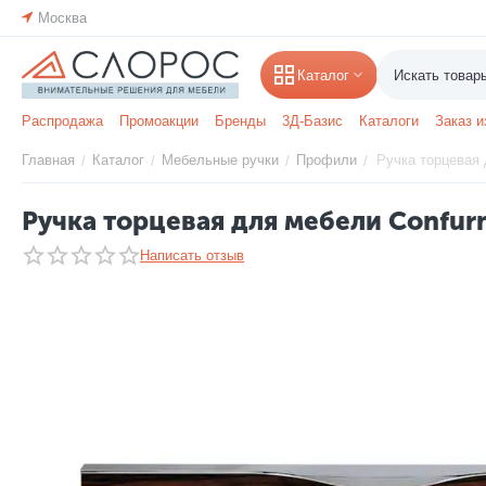
Москва
Каталог
Распродажа
Промоакции
Бренды
3Д-Базис
Каталоги
Заказ и
Главная
Каталог
Мебельные ручки
Профили
Ручка торцевая 
/
/
/
/
Ручка торцевая для мебели Confurn
Написать отзыв