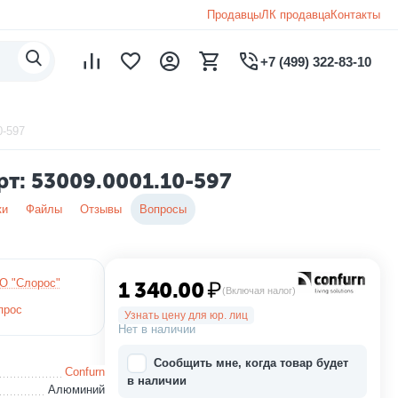
Продавцы
ЛК продавца
Контакты
+7 (499) 322-83-10
0-597
рт: 53009.0001.10-597
ки
Файлы
Отзывы
Вопросы
О "Слорос"
1 340.00
₽
(Включая налог)
прос
Узнать цену для юр. лиц
Нет в наличии
Сообщить мне, когда товар будет
Confurn
в наличии
Алюминий