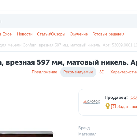
з Excel
Новости
Статьи/Обзоры
Обучение
Готовые решения
для мебели Confurn, врезная 597 мм, матовый никель. Арт: 53009.0001.1
, врезная 597 мм, матовый никель. А
Предложение
Рекомендуемые
3D
Характеристи
Продавец:
ОО
Задать во
Бренд
Материал