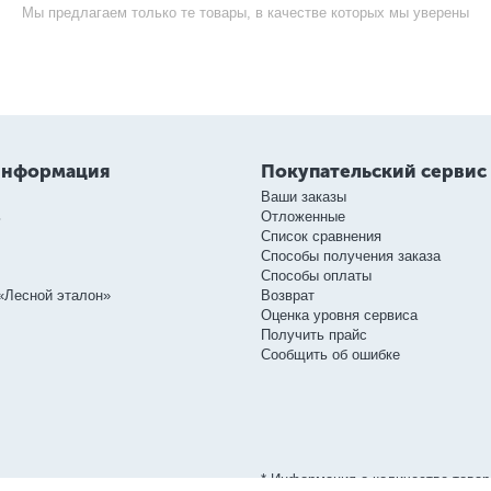
Мы предлагаем только те товары, в качестве которых мы уверены
информация
Покупательский сервис
Ваши заказы
ь
Отложенные
Список сравнения
Способы получения заказа
Способы оплаты
«Лесной эталон»
Возврат
Оценка уровня сервиса
Получить прайс
Сообщить об ошибке
* Информация о количестве товар