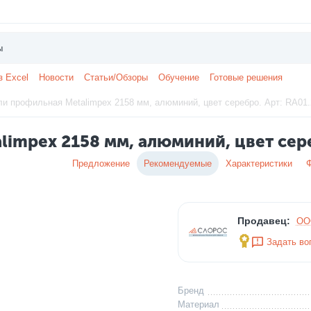
з Excel
Новости
Статьи/Обзоры
Обучение
Готовые решения
и профильная Metalimpex 2158 мм, алюминий, цвет серебро. Арт: RA01
limpex 2158 мм, алюминий, цвет сере
Предложение
Рекомендуемые
Характеристики
Продавец:
ОО
Задать во
Бренд
Материал