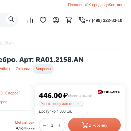
Продавцы
ЛК продавца
Контакты
+7 (499) 322-83-10
.2158.AN
бро. Арт: RA01.2158.AN
Файлы
Отзывы
Вопросы
О "Слорос"
446.00
₽
(Включая налог)
прос
Узнать цену для юр. лиц
Доступно:
*
300 шт.
Metalimpex
+
−
В корзину
Алюминий