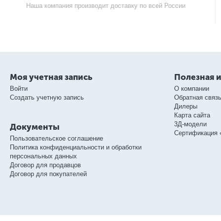
Наша компания производит доставку по всей России
Моя учетная запись
Полезная 
Войти
О компании
Создать учетную запись
Обратная связ
Дилеры
Карта сайта
3Д-модели
Документы
Сертификация 
Пользовательское соглашение
Политика конфиденциальности и обработки
персональных данных
Договор для продавцов
Договор для покупателей
© ООО «Слорос» – продажа мебельной фурнитуры.