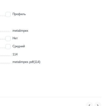
Профиль
metalimpex
Нет
Средний
114
metalimpex.pdf(114)