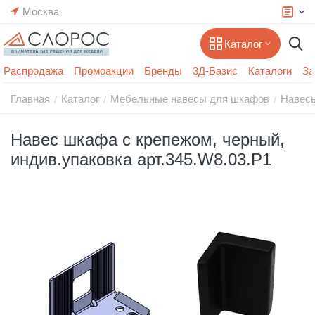
Москва
Каталог
Распродажа
Промоакции
Бренды
3Д-Базис
Каталоги
За
Главная
Каталог
Мебельные навесы для шкафов
Навес
/
/
/
Навес шкафа с крепежом, черный,
индив.упаковка арт.345.W8.03.P1