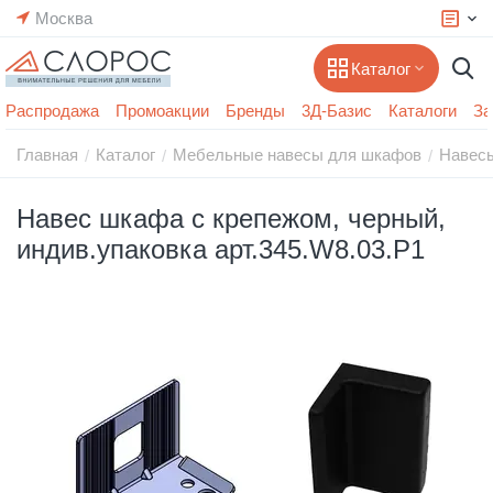
Москва
Каталог
Распродажа
Промоакции
Бренды
3Д-Базис
Каталоги
За
Главная
Каталог
Мебельные навесы для шкафов
Навес
/
/
/
Навес шкафа с крепежом, черный,
индив.упаковка арт.345.W8.03.P1