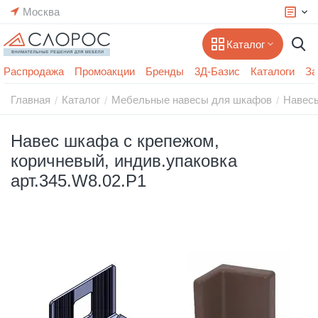
Москва
Каталог
Распродажа
Промоакции
Бренды
3Д-Базис
Каталоги
За
Главная
Каталог
Мебельные навесы для шкафов
Навес
/
/
/
Навес шкафа с крепежом,
коричневый, индив.упаковка
арт.345.W8.02.P1