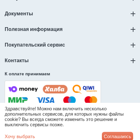
Документы
Полезная информация
Покупательский сервис
Контакты
К оплате принимаем
Здравствуйте! Можно нам включить несколько
дополнительных сервисов, для которых нужны файлы
cookie? Вы всегда сможете изменить это решение и
© ООО «Слорос» – продажа мебельной фурнитуры.
выключить сервисы позже.
* Информация о количестве товара носит справочный
характер и может отличаться от реального доступного
Хочу выбрать
Соглашаюсь