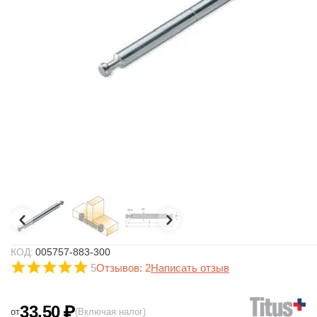
КОД:
005757-883-300
5
Отзывов: 2
Написать отзыв
33.50
₽
от
(Включая налог)