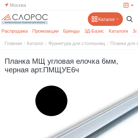
Москва
Каталог
Распродажа
Промоакции
Бренды
3Д-Базис
Каталоги
За
Главная
Каталог
Фурнитура для столешниц
Планки для 
/
/
/
Планка МЩ угловая елочка 6мм,
черная арт.ПМЩУЕ6ч