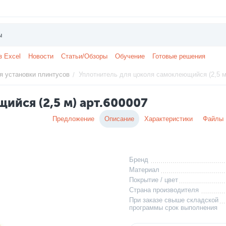
з Excel
Новости
Статьи/Обзоры
Обучение
Готовые решения
 установки плинтусов
Уплотнитель для цоколя самоклеющийся (2,5 м
/
ийся (2,5 м) арт.600007
Предложение
Описание
Характеристики
Файлы
Бренд
Материал
Покрытие / цвет
Страна производителя
При заказе свыше складской
программы срок выполнения