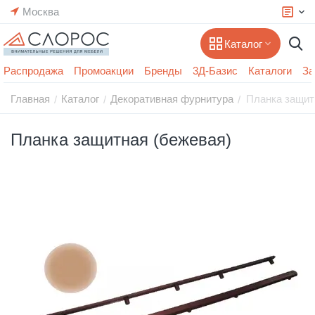
Москва
Каталог
Распродажа
Промоакции
Бренды
3Д-Базис
Каталоги
За
Главная
Каталог
Декоративная фурнитура
Планка защит
/
/
/
Планка защитная (бежевая)