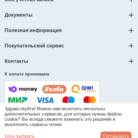
Документы
Полезная информация
Покупательский сервис
Контакты
К оплате принимаем
Здравствуйте! Можно нам включить несколько
дополнительных сервисов, для которых нужны файлы
cookie? Вы всегда сможете изменить это решение и
© ООО «Слорос» – продажа мебельной фурнитуры.
выключить сервисы позже.
* Информация о количестве товара носит справочный
характер и может отличаться от реального доступного
Хочу выбрать
Соглашаюсь