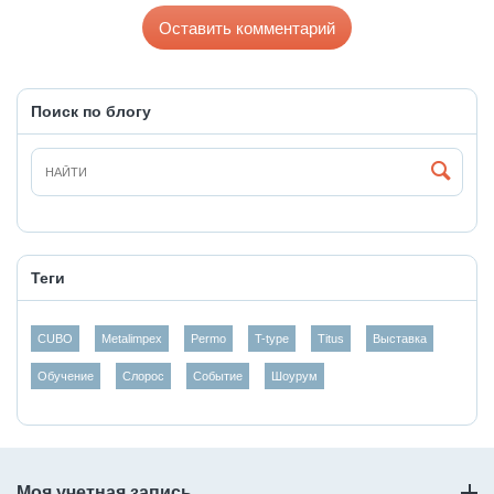
Оставить комментарий
Поиск по блогу
Теги
CUBO
Metalimpex
Permo
T-type
Titus
Выставка
Обучение
Слорос
Событие
Шоурум
Моя учетная запись