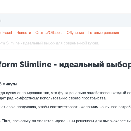
з Excel
Новости
Статьи/Обзоры
Обучение
Готовые решения
rm Slimline - идеальный выбор для современной кухни.
orm Slimline - идеальный выбо
3 минуты
огда кухня спланирована так, что функционально задействован каждый е
будет рад комфортному использованию своего пространства.
ют свою продукцию, чтобы соответствовать желаниям конечного потреб
 Titus, поскольку он является идеальным решением для высококлассны