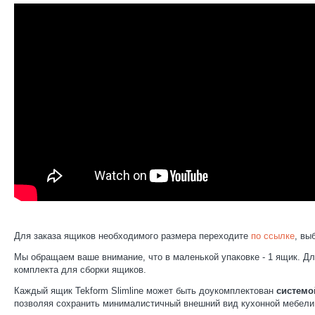
Для заказа ящиков необходимого размера переходите
по ссылке
, вы
Мы обращаем ваше внимание, что в маленькой упаковке - 1 ящик. Для
комплекта для сборки ящиков.
Каждый ящик Tekform Slimline может быть доукомплектован
системой
позволяя сохранить минималистичный внешний вид кухонной мебели