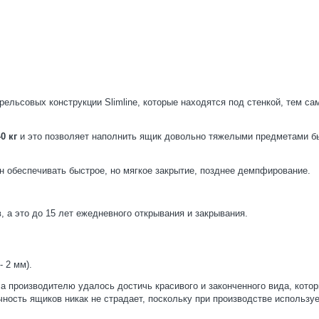
рельсовых конструкции Slimline, которые находятся под стенкой, тем с
0 кг
и это позволяет наполнить ящик довольно тяжелыми предметами б
 обеспечивать быстрое, но мягкое закрытие, позднее демпфирование.
 а это до 15 лет ежедневного открывания и закрывания.
- 2 мм).
кла производителю удалось достичь красивого и законченного вида, кото
ность ящиков никак не страдает, поскольку при производстве использу