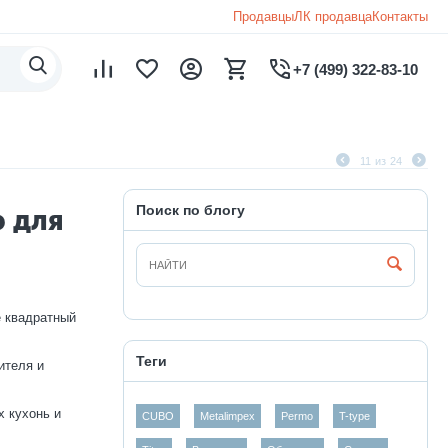
Продавцы
ЛК продавца
Контакты
+7 (499) 322-83-10
11
из
24
Поиск по блогу
р для
е квадратный
Теги
ителя и
х кухонь и
CUBO
Metalimpex
Permo
T-type