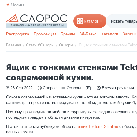
Москва
Каталог
Распродажа
Промоакции
Бренды
3Д-Базис
Каталоги
Заказ и
Главная
Статьи/Обзоры
Обзоры
Ящик с тонкими стенками Tekfo
/
/
/
Ящик с тонкими стенками Tekf
современной кухни.
26 Сен 2022
Слорос
Обзоры
Время прочтения:
Основа современной качественной кухни - это ее эргономичность. К
сантиметр, а пространство продумано - то обладатель такой кухни 
Поэтому производители мебели и фурнитуры ежегодно совершенству
последним трендам в области дизайна интерьера.
В этой статье мы публикуем обзор на
ящик Tekform Slimline
от бренда
ванных комнат.