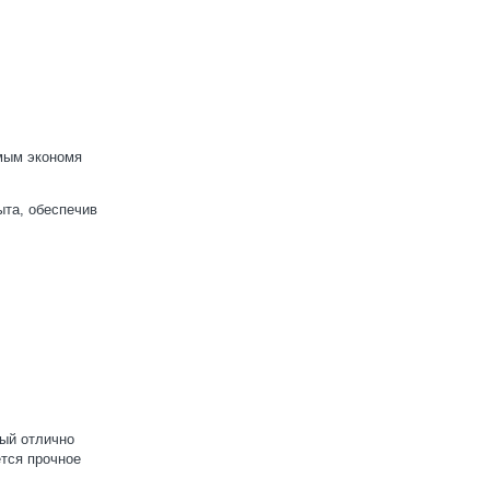
амым экономя
ыта, обеспечив
рый отлично
ется прочное