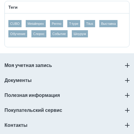
Теги
CUBO
Metalimpex
Permo
T-type
Titus
Выставка
Обучение
Слорос
Событие
Шоурум
Моя учетная запись
Документы
Полезная информация
Покупательский сервис
Контакты