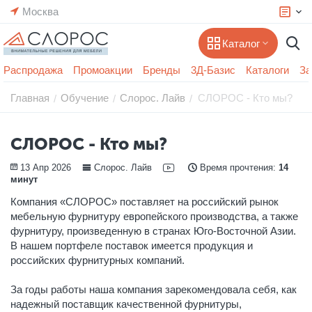
Москва
Каталог
Распродажа
Промоакции
Бренды
3Д-Базис
Каталоги
За
Главная
Обучение
Слорос. Лайв
СЛОРОС - Кто мы?
/
/
/
СЛОРОС - Кто мы?
13 Апр 2026
Слорос. Лайв
Время прочтения:
14
минут
Компания «СЛОРОС» поставляет на российский рынок
мебельную фурнитуру европейского производства, а также
фурнитуру, произведенную в странах Юго-Восточной Азии.
В нашем портфеле поставок имеется продукция и
российских фурнитурных компаний.
За годы работы наша компания зарекомендовала себя, как
надежный поставщик качественной фурнитуры,