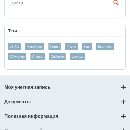
Теги
CUBO
Metalimpex
Permo
T-type
Titus
Выставка
Обучение
Слорос
Событие
Шоурум
Моя учетная запись
Документы
Полезная информация