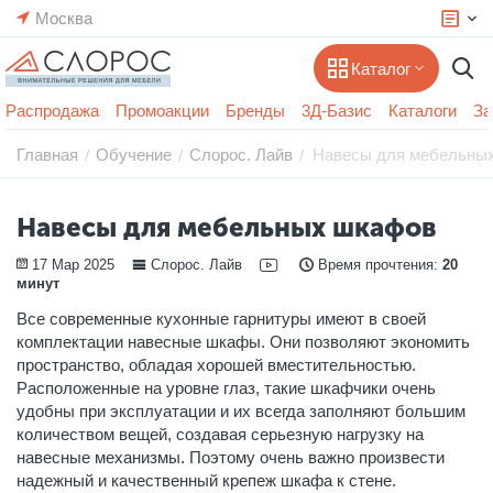
Москва
Каталог
Распродажа
Промоакции
Бренды
3Д-Базис
Каталоги
За
Главная
Обучение
Слорос. Лайв
Навесы для мебельны
/
/
/
Навесы для мебельных шкафов
17 Мар 2025
Слорос. Лайв
Время прочтения:
20
минут
Все современные кухонные гарнитуры имеют в своей
комплектации навесные шкафы. Они позволяют экономить
пространство, обладая хорошей вместительностью.
Расположенные на уровне глаз, такие шкафчики очень
удобны при эксплуатации и их всегда заполняют большим
количеством вещей, создавая серьезную нагрузку на
навесные механизмы. Поэтому очень важно произвести
надежный и качественный крепеж шкафа к стене.