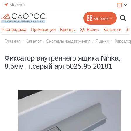
Москва
Каталог
Распродажа
Промоакции
Бренды
3Д-Базис
Каталоги
За
Главная
Каталог
Системы выдвижения
Ящики
Фиксато
/
/
/
/
Фиксатор внутреннего ящика Ninka,
8,5мм, т.серый арт.5025.95 20181