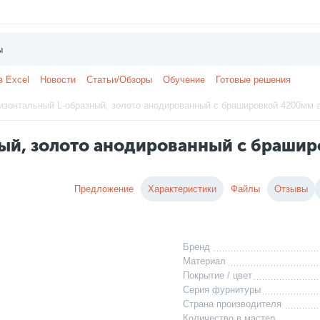
з Excel
Новости
Статьи/Обзоры
Обучение
Готовые решения
зонтальный L-образный, золото анодированный с брашировкой 4200мм а
ый, золото анодированный с браши
Предложение
Характеристики
Файлы
Отзывы
Бренд
Материал
Покрытие / цвет
Серия фурнитуры
Страна производителя
Количество в мастер