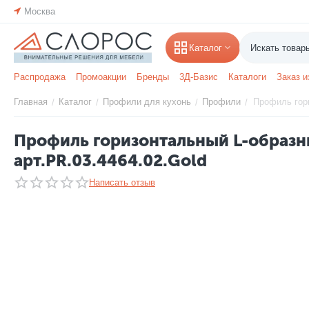
Москва
Каталог
Распродажа
Промоакции
Бренды
3Д-Базис
Каталоги
Заказ и
Главная
Каталог
Профили для кухонь
Профили
Профиль гори
/
/
/
/
Профиль горизонтальный L-образн
арт.PR.03.4464.02.Gold
Написать отзыв