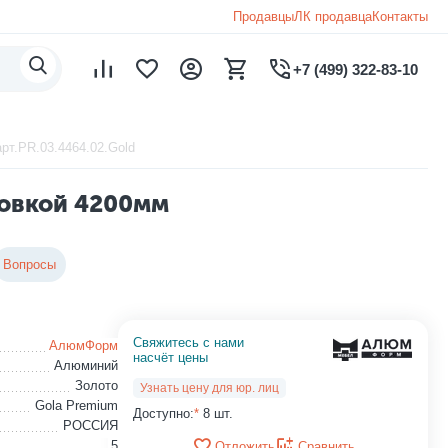
Продавцы
ЛК продавца
Контакты
+7 (499) 322-83-10
рт.PR.03.4464.02.Gold
ровкой 4200мм
Вопросы
Свяжитесь с нами 
АлюмФорм
насчёт цены
Алюминий
Золото
Узнать цену для юр. лиц
Gola Premium
Доступно:
*
8 шт.
РОССИЯ
5
Отложить
Сравнить